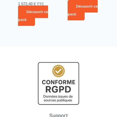
1 572,40
€
TTC
Découvrir ce
Découvrir ce
pack
pack
Support