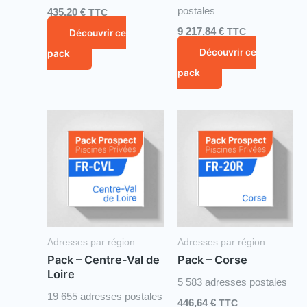
postales
435,20
€
TTC
9 217,84
€
TTC
Découvrir ce
Découvrir ce
pack
pack
Adresses par région
Adresses par région
Pack – Centre-Val de
Pack – Corse
Loire
5 583 adresses postales
19 655 adresses postales
446,64
€
TTC