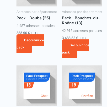
Adresses par département
Adresses par département
Pack – Doubs (25)
Pack – Bouches-du-
Rhône (13)
4 487 adresses postales
42 919 adresses postales
358,96
€
TTC
3 433,52
€
TTC
Découvrir ce
Découvrir ce
pack
pack