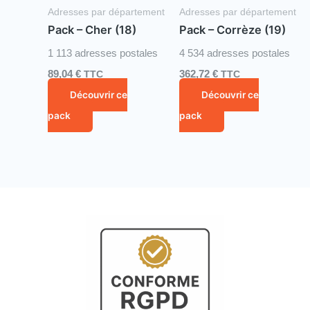
Adresses par département
Adresses par département
Pack – Cher (18)
Pack – Corrèze (19)
1 113 adresses postales
4 534 adresses postales
89,04
€
TTC
362,72
€
TTC
Découvrir ce
Découvrir ce
pack
pack