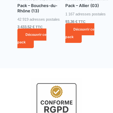
Pack – Bouches-du-
Pack – Allier (03)
Rhône (13)
1 167 adresses postales
42 919 adresses postales
93,36
€
TTC
3 433,52
€
TTC
Découvrir ce
Découvrir ce
pack
pack