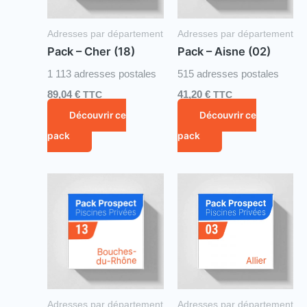
Adresses par département
Adresses par département
Pack – Cher (18)
Pack – Aisne (02)
1 113 adresses postales
515 adresses postales
89,04
€
TTC
41,20
€
TTC
Découvrir ce
Découvrir ce
pack
pack
Adresses par département
Adresses par département